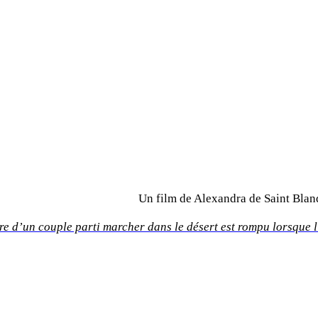
Un film de Alexandra de Saint Blan
re d’un couple parti marcher dans le désert est rompu lorsque l
CASTING: Adrien Jolivet, Ana Neb
PRODUCTION: Fémis, Camille Bo
CAMERA: Hugo Paturel