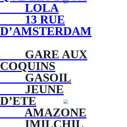
LOLA
13 RUE
D’AMSTERDAM
GARE AUX
COQUINS
GASOIL
JEUNE
D’ETE
AMAZONE
I
MILCHIL