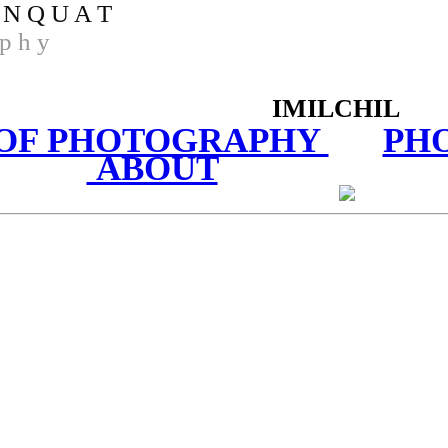
 N Q U A T
p h y
IMILCHIL
OF PHOTOGRAPHY
PH
ABOUT