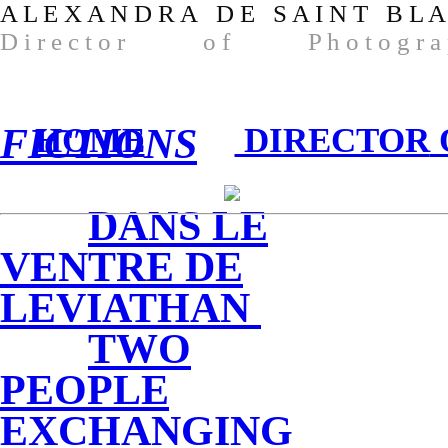
A L E X A N D R A D E S A I N T B L A
D i r e c t o r o f P h o t o g r a 
FICTIONS
HOME
DIRECTOR
DANS LE
VENTRE DE
LEVIATHAN
TWO
PEOPLE
EXCHANGING